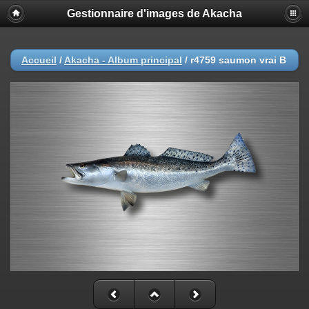
Gestionnaire d'images de Akacha
Accueil
/
Akacha - Album principal
/
r4759 saumon vrai B