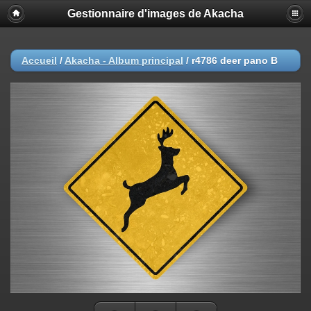
Gestionnaire d'images de Akacha
Accueil
/
Akacha - Album principal
/
r4786 deer pano B