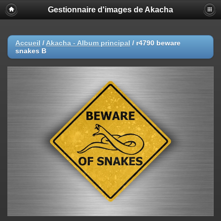
Gestionnaire d'images de Akacha
Accueil
/
Akacha - Album principal
/
r4790 beware
snakes B