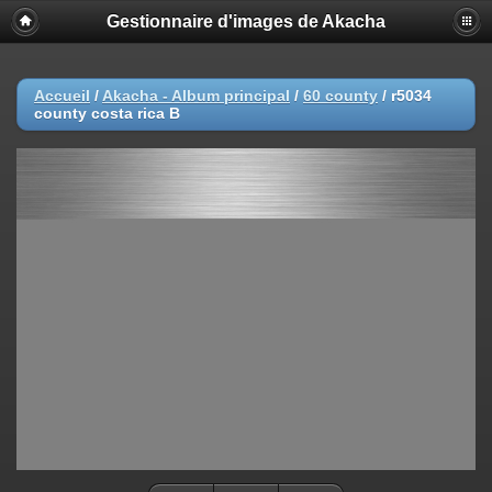
Gestionnaire d'images de Akacha
Accueil
/
Akacha - Album principal
/
60 county
/
r5034
county costa rica B