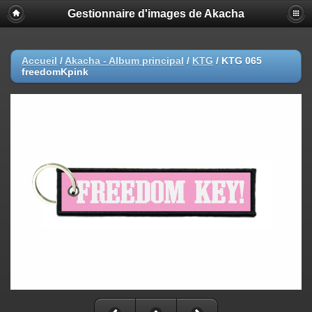
Gestionnaire d'images de Akacha
Accueil
/
Akacha - Album principal
/
KTG
/
KTG 065
freedomKpink