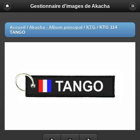
Gestionnaire d'images de Akacha
Accueil
/
Akacha - Album principal
/
KTG
/
KTG 114
TANGO